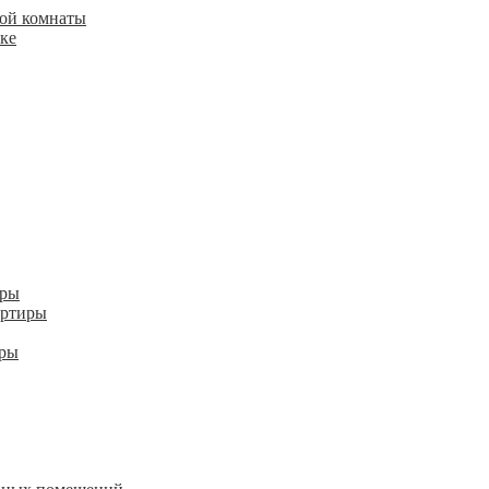
ой комнаты
ке
иры
артиры
иры