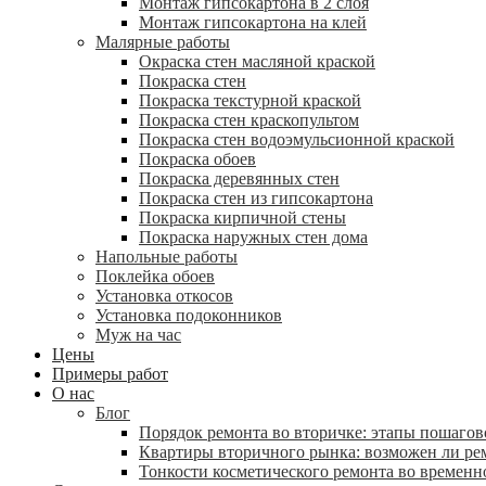
Монтаж гипсокартона в 2 слоя
Монтаж гипсокартона на клей
Малярные работы
Окраска стен масляной краской
Покраска стен
Покраска текстурной краской
Покраска стен краскопультом
Покраска стен водоэмульсионной краской
Покраска обоев
Покраска деревянных стен
Покраска стен из гипсокартона
Покраска кирпичной стены
Покраска наружных стен дома
Напольные работы
Поклейка обоев
Установка откосов
Установка подоконников
Муж на час
Цены
Примеры работ
О нас
Блог
Порядок ремонта во вторичке: этапы пошагов
Квартиры вторичного рынка: возможен ли р
Тонкости косметического ремонта во временн