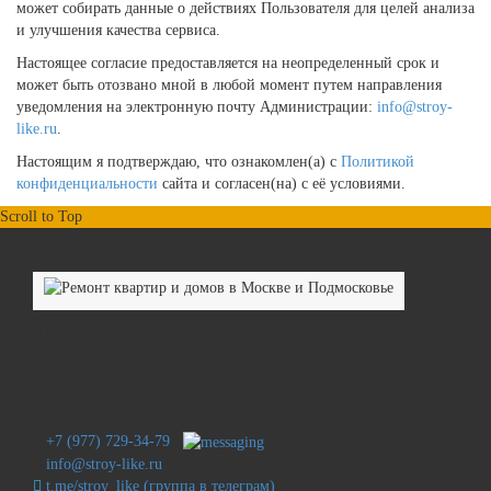
может собирать данные о действиях Пользователя для целей анализа
и улучшения качества сервиса.
Настоящее согласие предоставляется на неопределенный срок и
может быть отозвано мной в любой момент путем направления
уведомления на электронную почту Администрации:
info@stroy-
like.ru
.
Настоящим я подтверждаю, что ознакомлен(а) с
Политикой
конфиденциальности
сайта и согласен(на) с её условиями.
Scroll to Top
Ремонт квартир и домов под ключ
Муж на час
г. Москва
,
Рязанский проспект, д.75, к.4
г. Люберцы, Новорязанское шоссе, 7
+7 (977) 729-34-79
info@stroy-like.ru
t.me/stroy_like (группа в телеграм)