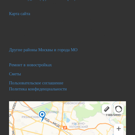
Ежедневно, 09:00–21:00
Карта сайта
Бесплатный выезд:
Москва и Московская область
Выезд в день обращения:
Люберцы, Томилино, Красково,
Котельники, Марусино, Машково, Некрасовка, Выхино,
Жулебино, Лермонтовский проспект, Косино
Другие районы Москвы и города МО
: время выезда по
договоренности
Ремонт в новостройках
Сметы
Пользовательское соглашение
Политика конфиденциальности
Наши локации на карте